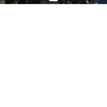
Le centre de vacances Loisirs Provence
Méditerranée « le Val Saint-Paul » à Baratier
accueille depuis près de 50 ans, des classes
de découvertes de la maternelle au lycée,
des séjours de vacances (enfants et adultes
handicapés) et divers groupes.
Forts de cette expérience d’organisation de
séjours nous vous attendons avec vos élèves
pour leur faire vivre une expérience unique
dans leur cursus scolaire.
Les classes de découvertes sont en effet, un
moyen pour créer une dynamique de groupe,
susciter la curiosité, développer l’autonomie au
quotidien, favoriser la solidarité et la citoyenneté.
Elles permettent aux élèves de découvrir de
nouvelles expériences tant au niveau du nouvel
environnement de vie proposé que des activités
programmées durant le séjour.